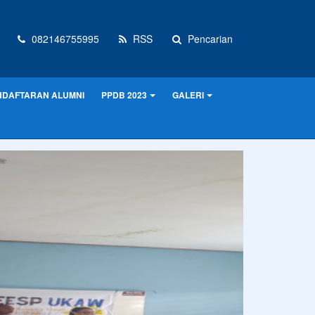
082146755995
RSS
Pencarian
NDAFTARAN ALUMNI
PPDB 2023
GALERI