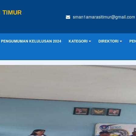
 TIMUR
sman1amarasitimur@gmail.com
PENGUMUMAN KELULUSAN 2024
KATEGORI
DIREKTORI
PE