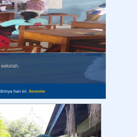
 sekolah.
im
rinya hari ini.
Anonim