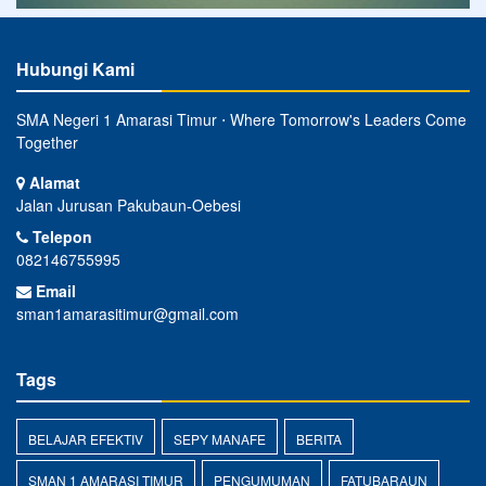
Hubungi Kami
SMA Negeri 1 Amarasi Timur ⋅ Where Tomorrow's Leaders Come
Together
Alamat
Jalan Jurusan Pakubaun-Oebesi
Telepon
082146755995
Email
sman1amarasitimur@gmail.com
Tags
BELAJAR EFEKTIV
SEPY MANAFE
BERITA
SMAN 1 AMARASI TIMUR
PENGUMUMAN
FATUBARAUN