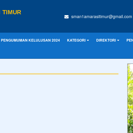
 TIMUR
sman1amarasitimur@gmail.com
PENGUMUMAN KELULUSAN 2024
KATEGORI
DIREKTORI
PE