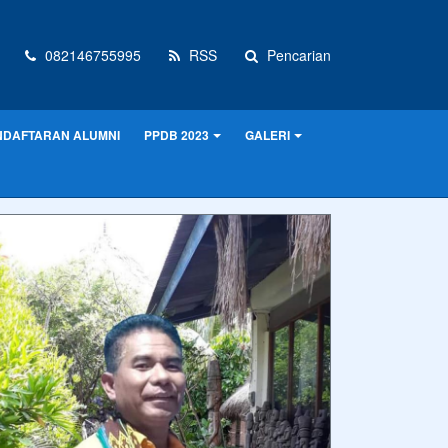
082146755995
RSS
Pencarian
NDAFTARAN ALUMNI
PPDB 2023
GALERI