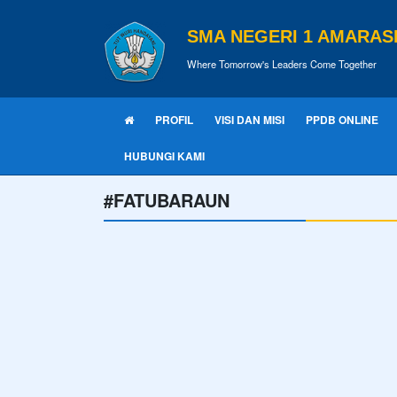
SMA NEGERI 1 AMARASI
Where Tomorrow's Leaders Come Together
PROFIL
VISI DAN MISI
PPDB ONLINE
HUBUNGI KAMI
#FATUBARAUN