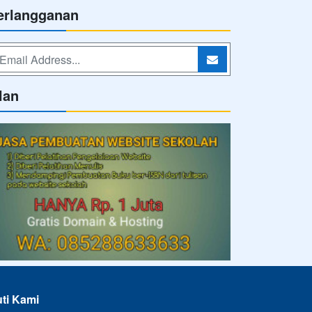
erlangganan
lan
uti Kami