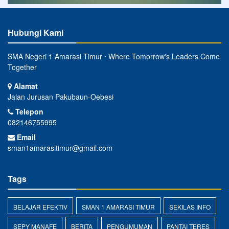
Hubungi Kami
SMA Negeri 1 Amarasi Timur ⋅ Where Tomorrow's Leaders Come
Together
Alamat
Jalan Jurusan Pakubaun-Oebesi
Telepon
082146755995
Email
sman1amarasitimur@gmail.com
Tags
BELAJAR EFEKTIV
SMAN 1 AMARASI TIMUR
SEKILAS INFO
SEPY MANAFE
BERITA
PENGUMUMAN
PANTAI TERES